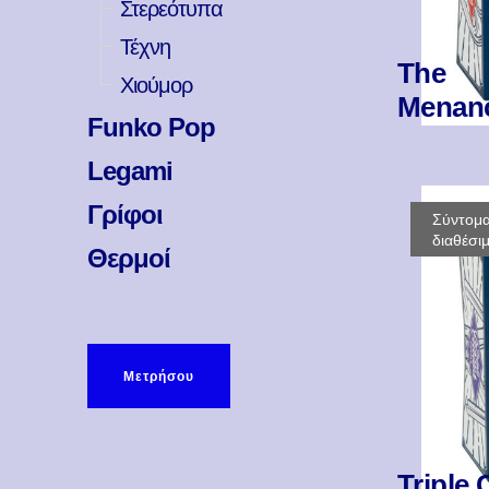
Στερεότυπα
Τέχνη
The
Χιούμορ
Menan
Funko Pop
Legami
Γρίφοι
Σύντομ
διαθέσι
Θερμοί
Μετρήσου
Triple 