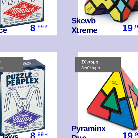
Skewb
8
19
,99
,
€
ce
Xtreme
Βάλ' Το
Βάλ' Το
α
Σύντομα
μο
διαθέσιμο
Pyraminx
8
19
,99
,
Claws
€