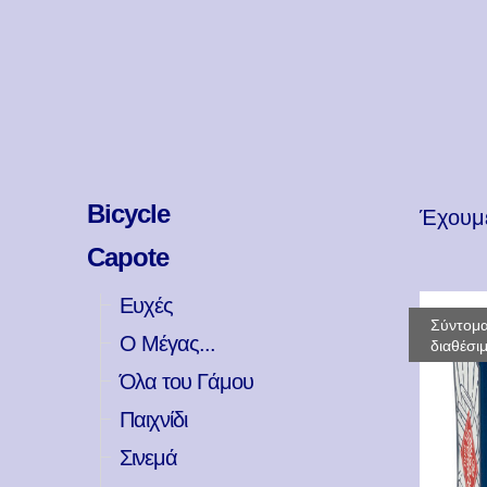
Bicycle
Έχου
Capote
Ευχές
Σύντομ
Ο Μέγας...
διαθέσι
Όλα του Γάμου
Παιχνίδι
Σινεμά