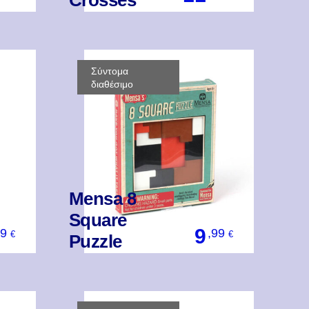
Crosses
Βάλ' Το
Σύντομα
διαθέσιμο
Mensa 8
Square
9
99
,99
€
€
Puzzle
Βάλ' Το