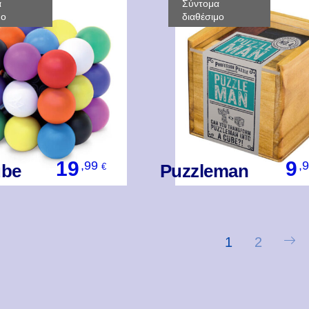
α
Σύντομα
μο
διαθέσιμο
19
9
,99
,
ube
Puzzleman
€
Βάλ' Το
Βάλ' Το
1
2