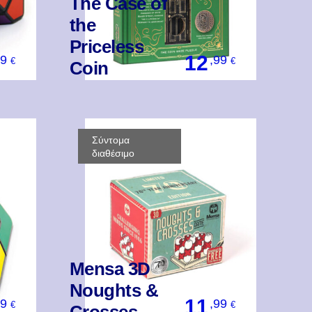
The Case of
the
Priceless
12
99
,99
€
€
Coin
Βάλ' Το
Σύντομα
διαθέσιμο
Mensa 3D
Noughts &
11
99
,99
€
€