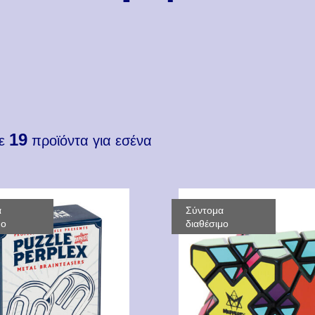
19
με
προϊόντα για εσένα
α
Σύντομα
μο
διαθέσιμο