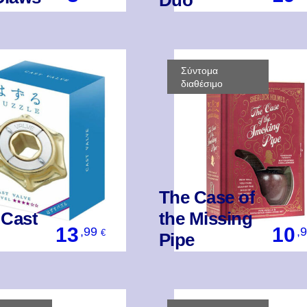
Duo
Βάλ' Το
Βάλ' Το
Σύντομα
διαθέσιμο
The Case of
 Cast
the Missing
13
10
,99
,
€
Pipe
Βάλ' Το
Βάλ' Το