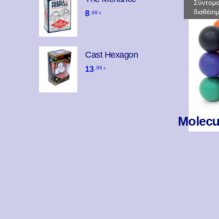
Σύντομ
διαθέσι
8
,99
€
Cast Hexagon
13
,99
€
Molec