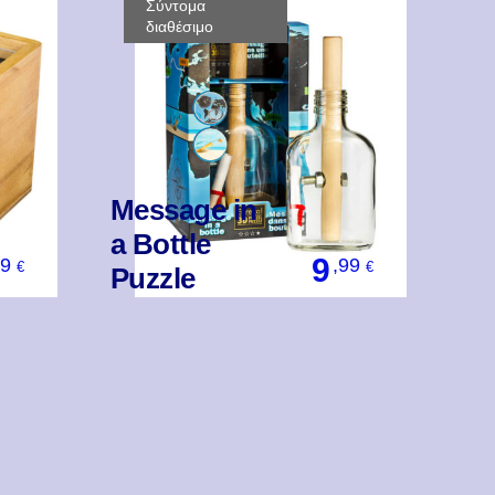
Σύντομα
διαθέσιμο
Message in
a Bottle
9
99
,99
€
€
Puzzle
Βάλ' Το