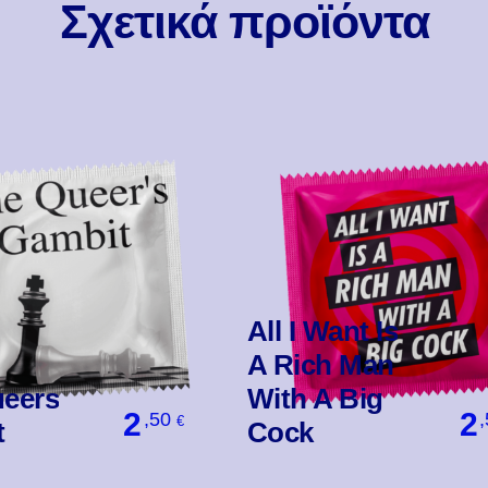
Σχετικά προϊόντα
All I Want Is
A Rich Man
eers
With A Big
2
2
,50
€
t
Cock
Βάλ' Το
Βάλ' Το