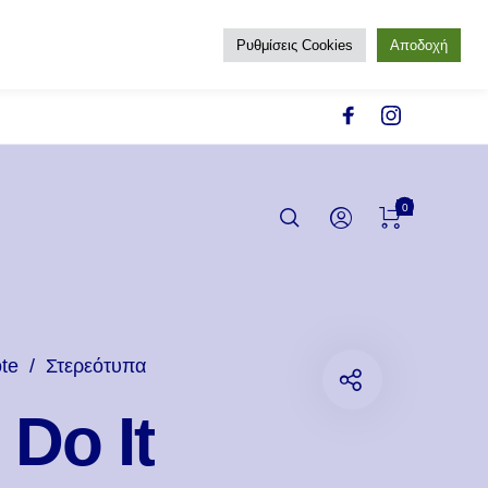
Ρυθμίσεις Cookies
Αποδοχή
0
te
/
Στερεότυπα
 Do It