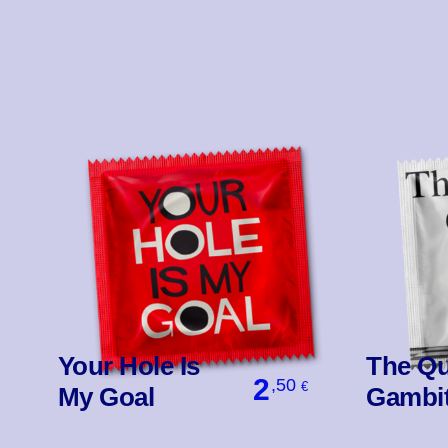
Your Hole Is
The Qu
2
,50
€
My Goal
Gambi
Βάλ' Το