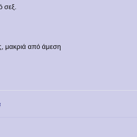
ό σεξ.
ς, μακριά από άμεση
α