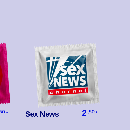
2
,50
,50
Sex News
€
€
Βάλ' Το