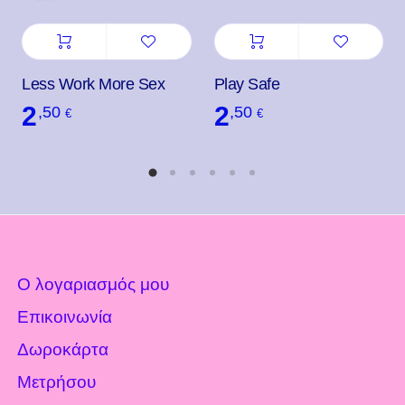
Less Work More Sex
Play Safe
2
2
,50
,50
€
€
Ο λογαριασμός μου
Επικοινωνία
Δωροκάρτα
Μετρήσου