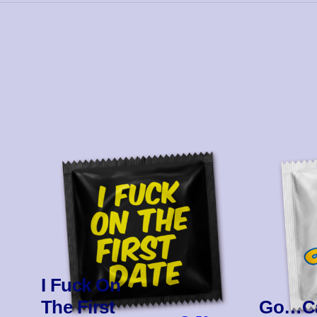
I Fuck On
The First
Go…Ca