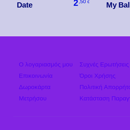
2
,50
€
Date
My Bal
Βάλ' Το
Ο λογαριασμός μου
Συχνές Ερωτήσεις
Επικοινωνία
Όροι Χρήσης
Δωροκάρτα
Πολιτική Απορρήτ
Μετρήσου
Κατάσταση Παραγ