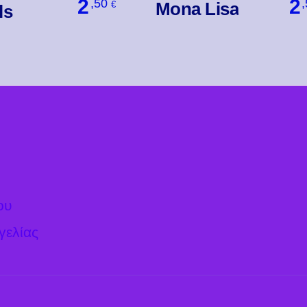
2
2
,50
Mona Lisa
€
ls
Βάλ' Το
Βάλ' Το
ου
γελίας