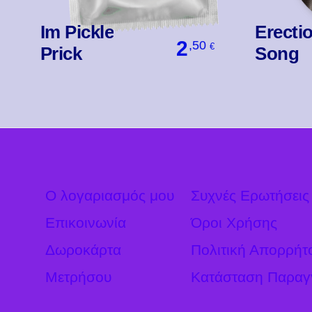
Im Pickle
Erecti
2
,50
€
Prick
Song
Βάλ' Το
Ο λογαριασμός μου
Συχνές Ερωτήσεις
Επικοινωνία
Όροι Χρήσης
Δωροκάρτα
Πολιτική Απορρήτ
Μετρήσου
Κατάσταση Παραγ