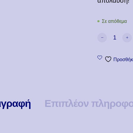
απόλαυση!
Σε απόθεμα
The Goodfucker
Προσθήκη
ιγραφή
Επιπλέον πληροφο