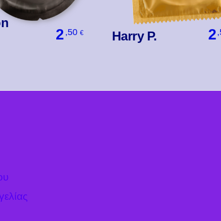
on
2
2
,50
Harry P.
€
Βάλ' Το
Βάλ' Το
ου
γελίας