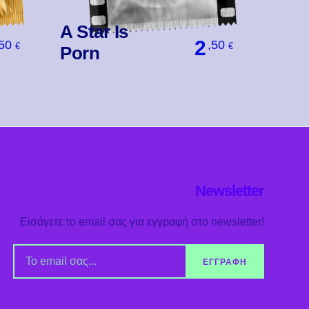
A Star Is
2
,50
,50
€
€
Porn
Βάλ' Το
Newsletter
Εισάγετε το email σας για εγγραφή στο newsletter!