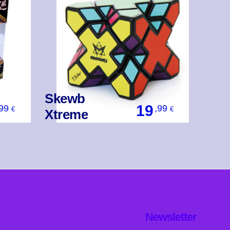
Skewb
19
,99
,99
€
€
Xtreme
Βάλ' Το
Newsletter