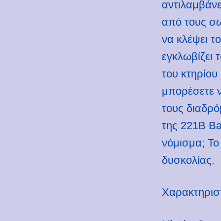
αντιλαμβάνε
από τους σ
να κλέψει τ
εγκλωβίζει 
του κτηρίου
μπορέσετε ν
τους διαδρ
της 221B Bak
νόμισμα; Το
δυσκολίας.
Χαρακτηρισ