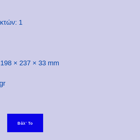
κτών: 1
 198 × 237 × 33 mm
gr
Priceless Coin ποσότητα
Βάλ' Το