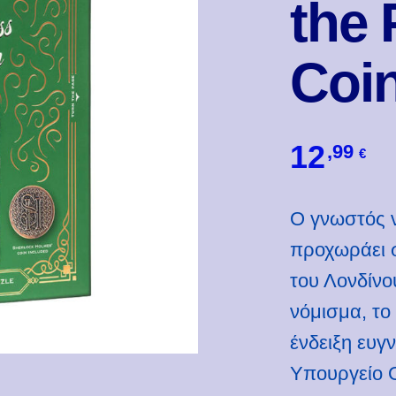
the 
Coi
12
,99
€
Ο γνωστός ν
προχωράει 
του Λονδίνου
νόμισμα, το
ένδειξη ευγ
Υπουργείο 