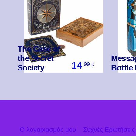
The Case of
the Secret
Messag
14
,99
€
Society
Bottle
Βάλ' Το
Ο λογαριασμός μου
Συχνές Ερωτήσεις