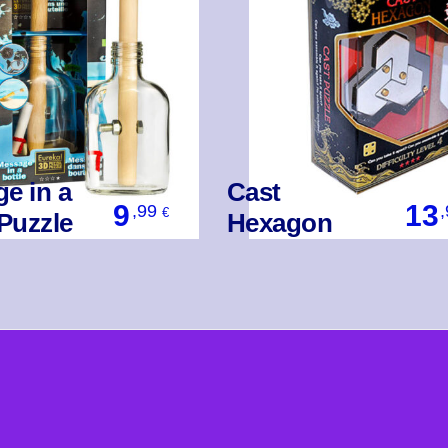
e in a
Cast
9
13
,99
€
 Puzzle
Hexagon
Βάλ' Το
Βάλ' Το