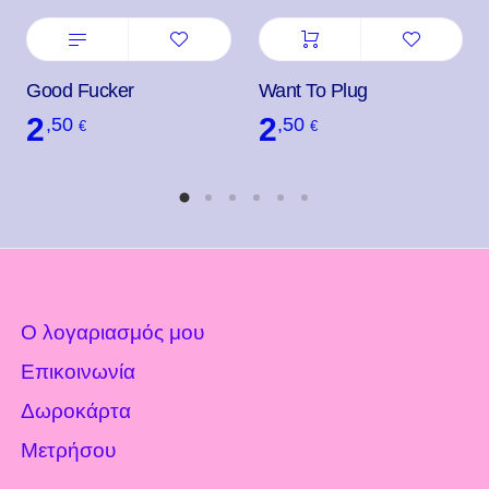
Good Fucker
Want To Plug
2
2
,50
,50
€
€
Ο λογαριασμός μου
Επικοινωνία
Δωροκάρτα
Μετρήσου