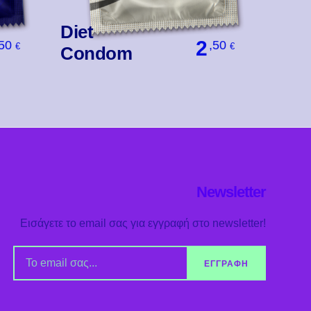
Diet
2
,50
,50
€
€
Condom
Βάλ' Το
Newsletter
Εισάγετε το email σας για εγγραφή στο newsletter!