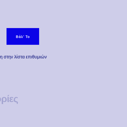
Morris) ποσότητα
Βάλ' Το
 στην λίστα επιθυμιών
ρίες