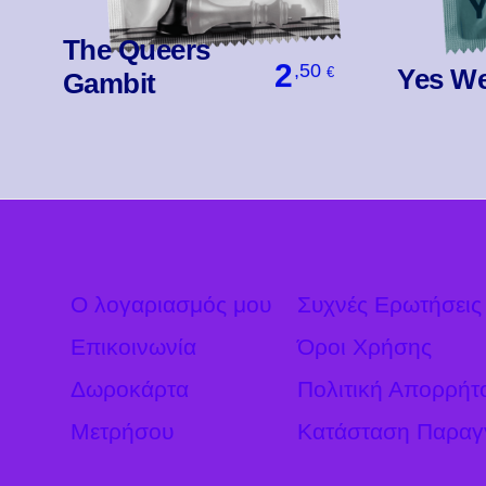
The Queers
2
,50
Yes W
€
Gambit
Βάλ' Το
Ο λογαριασμός μου
Συχνές Ερωτήσεις
Επικοινωνία
Όροι Χρήσης
Δωροκάρτα
Πολιτική Απορρήτ
Μετρήσου
Κατάσταση Παραγ