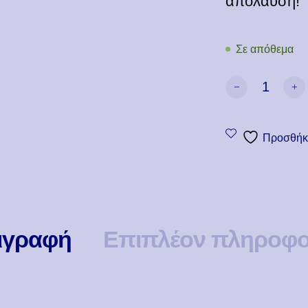
απόλαυση!
Σε απόθεμα
Gay Icon (Dean-
Προσθήκη
ιγραφή
Επιπλέον πληροφο