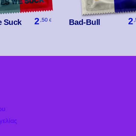
2
2
,50
e Suck
Bad-Bull
€
Βάλ' Το
Βάλ' Το
ου
γελίας