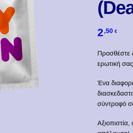
(Dea
2
,50
€
Προσθέστε δ
ερωτική σας
Ένα διαφορ
διασκεδαστι
σύντροφό σ
Αξιοπιστία