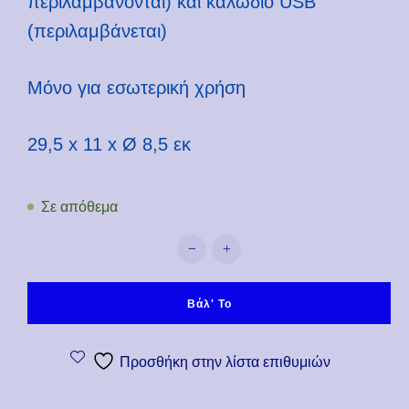
περιλαμβάνονται) και καλώδιο USB
(περιλαμβάνεται)
Μόνο για εσωτερική χρήση
29,5 x 11 x Ø 8,5 εκ
Σε απόθεμα
Λάμπα LED εφέ νέον - Its a Sign π
Βάλ' Το
Προσθήκη στην λίστα επιθυμιών