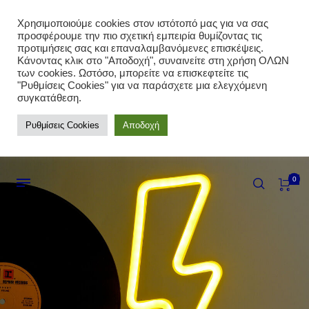
Χρησιμοποιούμε cookies στον ιστότοπό μας για να σας
προσφέρουμε την πιο σχετική εμπειρία θυμίζοντας τις
προτιμήσεις σας και επαναλαμβανόμενες επισκέψεις.
Κάνοντας κλικ στο "Αποδοχή", συναινείτε στη χρήση ΟΛΩΝ
των cookies. Ωστόσο, μπορείτε να επισκεφτείτε τις
"Ρυθμίσεις Cookies" για να παράσχετε μια ελεγχόμενη
συγκατάθεση.
Ρυθμίσεις Cookies
Αποδοχή
0