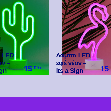
 LED
Λάμπα LED
ον –
εφέ νέον –
15
15
,99
€
ign
Its a Sign
Βάλ' Το
Βάλ' Το