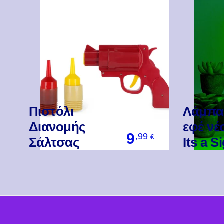
Πιστόλι
Λάμπα
Διανομής
εφέ νέ
9
,99
€
Σάλτσας
Its a S
Βάλ' Το