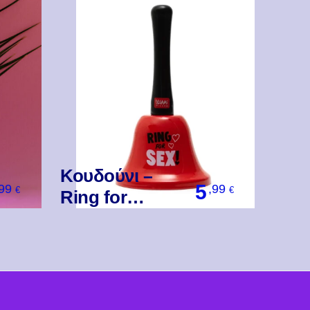
Κουδούνι –
5
,99
,99
€
€
Ring for…
Βάλ' Το