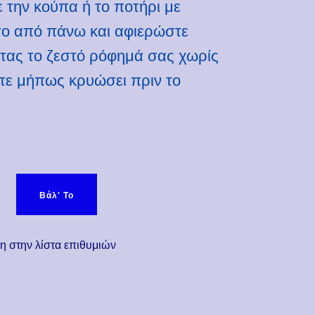
 την κούπα ή το ποτήρι με
το από πάνω και αφιερώστε
τας το ζεστό ρόφημά σας χωρίς
τε μήπως κρυώσει πριν το
ύπας USB - Warm It Up ποσότητα
Βάλ' Το
 στην λίστα επιθυμιών