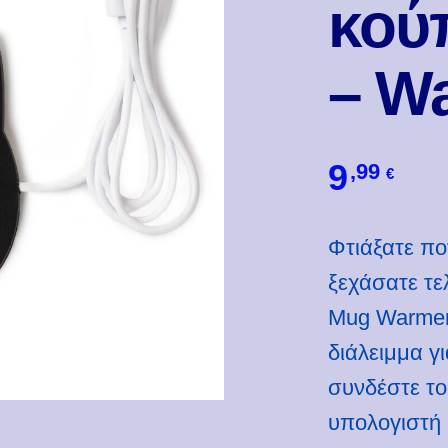
κού
– Wa
9
,99
€
Φτιάξατε ποτ
ξεχάσατε τε
Mug Warmer 
διάλειμμα γ
συνδέστε το
υπολογιστή 